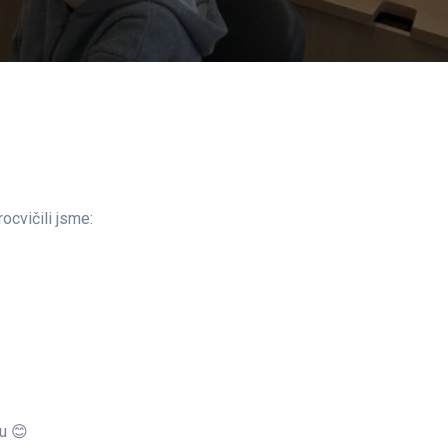
ocvičili jsme:
u 😊