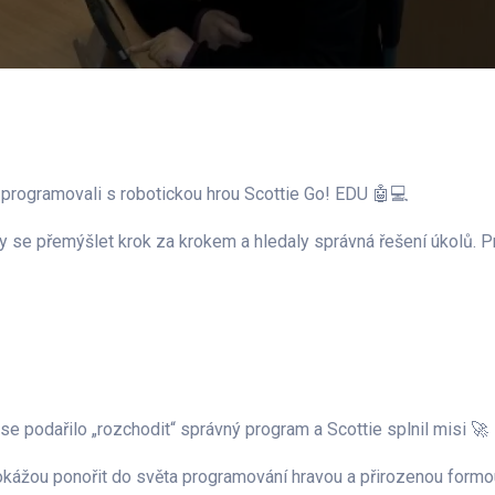
 programovali s robotickou hrou Scottie Go! EDU 🤖💻
ly se přemýšlet krok za krokem a hledaly správná řešení úkolů. Pr
 se podařilo „rozchodit“ správný program a Scottie splnil misi 🚀
 dokážou ponořit do světa programování hravou a přirozenou formo