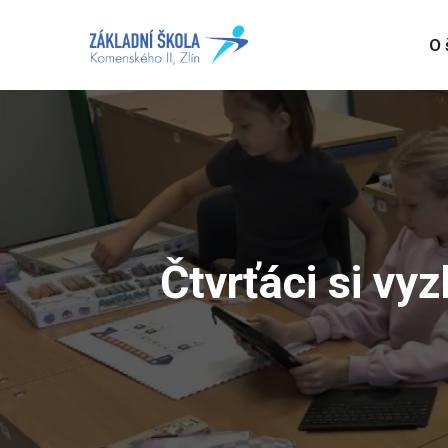
O 
Čtvrťáci si vy