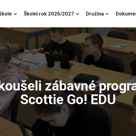
škole
Školní rok 2026/2027
Družina
Dokume
zkoušeli zábavné prog
Scottie Go! EDU