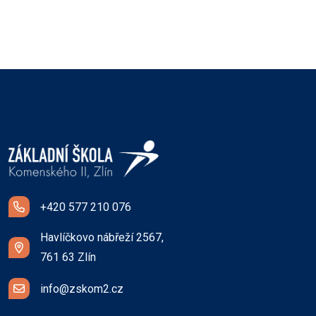
+420 577 210 076
Havlíčkovo nábřeží 2567,
761 63 Zlín
info@zskom2.cz