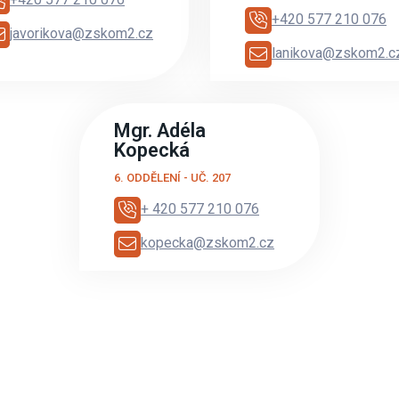
+420 577 210 076
javorikova@zskom2.cz
lanikova@zskom2.c
Mgr. Adéla
Kopecká
6. ODDĚLENÍ - UČ. 207
+ 420 577 210 076
kopecka@zskom2.cz