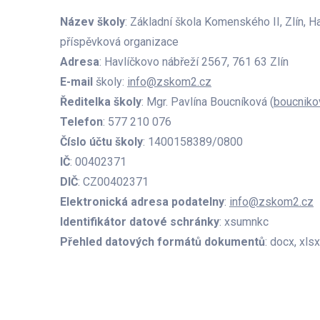
Název školy
: Základní škola Komenského II, Zlín, H
příspěvková organizace
Adresa
: Havlíčkovo nábřeží 2567, 761 63 Zlín
E-mail
školy:
info@zskom2.cz
Ředitelka školy
: Mgr. Pavlína Boucníková (
boucnik
Telefon
: 577 210 076
Číslo účtu školy
: 1400158389/0800
IČ
: 00402371
DIČ
: CZ00402371
Elektronická adresa podatelny
:
info@zskom2.cz
Identifikátor datové schránky
: xsumnkc
Přehled datových formátů dokumentů
: docx, xlsx