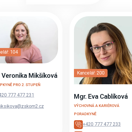
elář: 104
Kancelář: 200
 Veronika Mikšíková
PKYNĚ PRO 2. STUPEŇ
420 777 477 231
Mgr. Eva Cablíková
iksikova@zskom2.cz
VÝCHOVNÁ A KARIÉROVÁ
PORADKYNĚ
+420 777 477 233