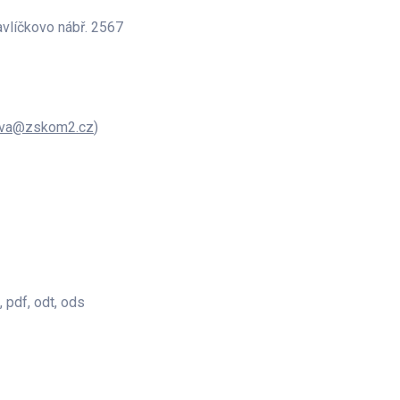
avlíčkovo nábř. 2567
ova@zskom2.cz
)
, pdf, odt, ods