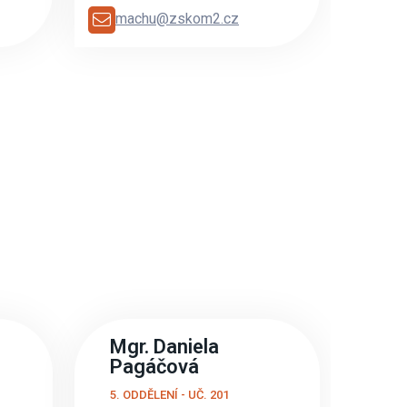
machu@zskom2.cz
Mgr. Daniela
Pagáčová
5. ODDĚLENÍ - UČ. 201