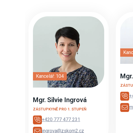
Kanc
Mgr.
Kancelář: 104
ZÁSTU
+
Mgr. Silvie Ingrová
m
ZÁSTUPKYNĚ PRO 1. STUPEŇ
+420 777 477 231
ingrova@zskom2.cz