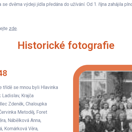
se dvěma výdeji jídla předána do užívání. Od 1. října zahájila pln
vejte
zde
.
Historické fotografie
48
e třídě se mnou byli Hlavinka
 Ladislav, Krajča
dlec Zdeněk, Chaloupka
Červinka Metoděj, Foret
ěra, Nábělková Anna,
vá, Komárková Věra,