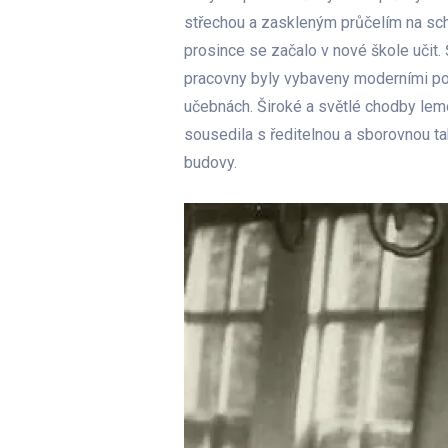
střechou a zaskleným průčelím na schod
prosince se začalo v nové škole učit.
pracovny byly vybaveny moderními po
učebnách. Široké a světlé chodby lemo
sousedila s ředitelnou a sborovnou ta
budovy.