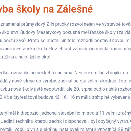
vba školy na Zálešné
zaznamenal průmyslový Zlín prudký rozvoj nejen ve výstavbě továr
ké školství. Budovy Masarykovy pokusné měšťanské školy (za vlá
u počtu žáků. Proto se místní činitelé rozhodli postavit novou m
aná měšťanská škola. Rozlehlost zahradního města přímo určova
i Zlína a nejbližšího okolí.
ledku rozmachu německého nacismu. Německo silně zbrojilo, stou
áděly nové stroje do výroby, začínal se sta vět mrakodrap. Tot
avbu nové školy jistě nepotvrdil, ale 20. srpna padlo náhlé rozhod
00 Kč a čtyřetážová budova 42-16- 16 m měla stát plně vybavena
 který měl k dispozici jednoho stavebního mistra a 11 velmi zručný
 Jediná technika, kterou zedníci disponovali, byl obyčejný výtah. 
šták, vodu, plyn a elektřinu instalovali místní živnostníci. 28.z