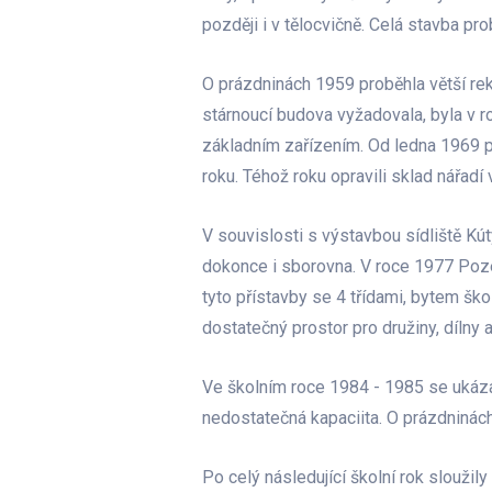
později i v tělocvičně. Celá stavba pr
O prázdninách 1959 proběhla větší re
stárnoucí budova vyžadovala, byla v 
základním zařízením. Od ledna 1969 pr
roku. Téhož roku opravili sklad nářadí
V souvislosti s výstavbou sídliště Kút
dokonce i sborovna. V roce 1977 Pozem
tyto přístavby se 4 třídami, bytem šk
dostatečný prostor pro družiny, dílny a
Ve školním roce 1984 - 1985 se ukázal j
nedostatečná kapaciita. O prázdninách t
Po celý následující školní rok sloužil