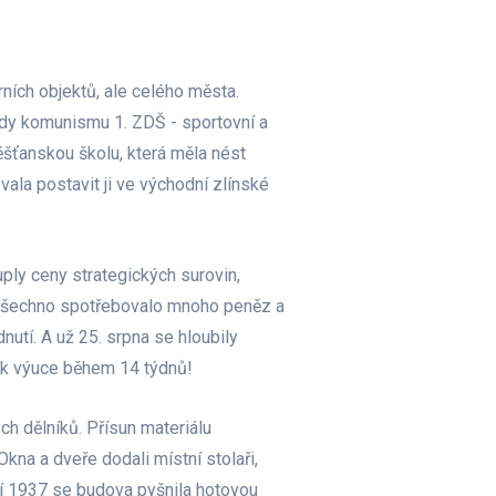
ních objektů, ale celého města.
dy komunismu 1. ZDŠ - sportovní a
ěšťanskou školu, která měla nést
la postavit ji ve východní zlínské
ply ceny strategických surovin,
o všechno spotřebovalo mnoho peněz a
nutí. A už 25. srpna se hloubily
 k výuce během 14 týdnů!
ch dělníků. Přísun materiálu
Okna a dveře dodali místní stolaři,
áří 1937 se budova pyšnila hotovou