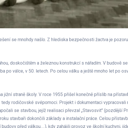
 řešení se mnohdy našlo. Z hlediska bezpečnosti žactva je pozor
ráhou, doskočištěm a železnou konstrukcí s nářadím. V budově se
vba po válce, v 50. letech. Po celou válku a ještě mnoho let po o
jižní straně školy. V roce 1955 přišel konečně příslib na přístavbu 
", tedy rodičovské svépomoci. Projekt i dokumentaci vypracovali
počali se stavbou, jejíž realisaci převzal „Stavosvit" (pozdější
 roku stavbaři dokončili základy a instalační práce. Celou přístav
budovy před válkou.....), kdy zahájili provoz ve školní kuchyni, jí