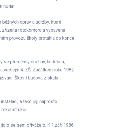
h hodin.
 běžných oprav a údržby, které
i, zřízena fotokomora a vybavena
plném provozu školy protáhla do konce
dy se přeměnily družiny, hudebna,
 a vedlejší 4. ZŠ. Začátkem roku 1982
žívání. Školní budova získala
nstalací, a také její naprosto
 rekonstrukci.
 jídlo se sem přiváželo. K 1.září 1986