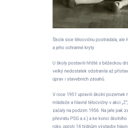
Škola sice tělocvičnu postrádala, ale
a jeho ochranné kryty
U školy postavili hřiště s běžeckou d
velký nedostatek odstranila až přísta
úprav i stavebních zásahů.
V roce 1951 upravili školní pozemek na 
mládeže a hlavně tělocvičny v akci „Z
začaly na podzim 1956. Na jaře pak za
převratu PSG a.s.) a ke konci školního
roky, oproti 14 týdnům výstavby hlavní 