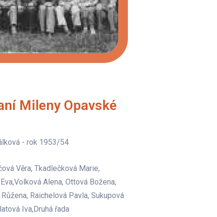
paní Mileny Opavské
ěhálková - rok 1953/54
čová Věra, Tkadlečková Marie,
Eva,Volková Alena, Ottová Božena,
á Růžena, Raichelová Pavla, Sukupová
latová Iva,Druhá řada