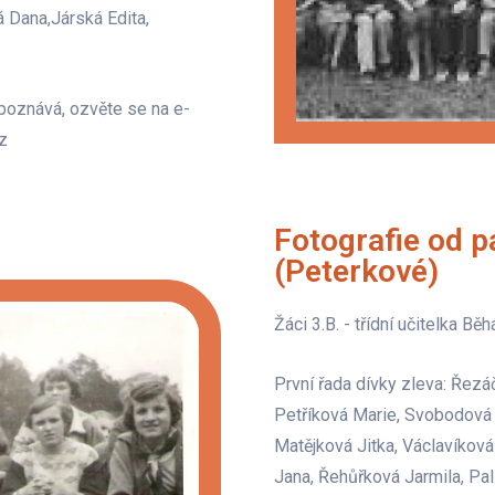
 Dana,Járská Edita,
 poznává, ozvěte se na e-
z
Fotografie od 
(Peterkové)
Žáci 3.B. - třídní učitelka B
První řada dívky zleva: Řezá
Petříková Marie, Svobodová 
Matějková Jitka, Václavíkov
Jana, Řehůřková Jarmila, Pal