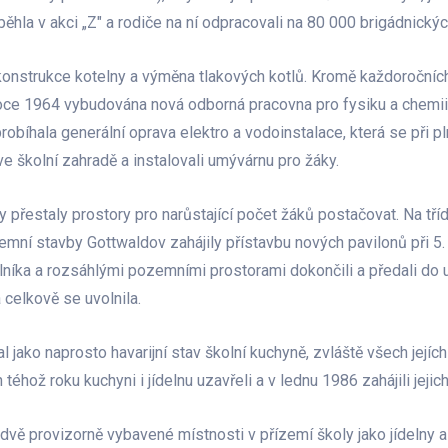
oběhla v akci „Z" a rodiče na ní odpracovali na 80 000 brigádnickýc
konstrukce kotelny a výměna tlakových kotlů. Kromě každoročních
roce 1964 vybudována nová odborná pracovna pro fysiku a chemi
obíhala generální oprava elektro a vodoinstalace, která se při 
 ve školní zahradě a instalovali umývárnu pro žáky.
y přestaly prostory pro narůstající počet žáků postačovat. Na tří
ní stavby Gottwaldov zahájily přístavbu nových pavilonů při 5.
olníka a rozsáhlými pozemními prostorami dokončili a předali do u
 celkově se uvolnila.
ako naprosto havarijní stav školní kuchyně, zvláště všech jejích i
éhož roku kuchyni i jídelnu uzavřeli a v lednu 1986 zahájili jejich
y dvě provizorně vybavené místnosti v přízemí školy jako jídelny a