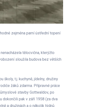
uhodné zejména parní ústřední topení
 nenacházela tělocvična, kterýžto
svobození sloužila budova bez větších
školy, t.j. kuchyně, jídelny, družiny
 rodiče žáků zdarma. Přípravné práce
 Průmyslové stavby Gottwaldov, po
bu dokončili pak v září 1958 (za dva
delně a družinách a o několik týdnů