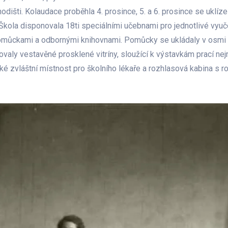
išti. Kolaudace proběhla 4. prosince, 5. a 6. prosince se uklízel
 Škola disponovala 18ti speciálními učebnami pro jednotlivé vyu
můckami a odbornými knihovnami. Pomůcky se ukládaly v osmi k
valy vestavěné prosklené vitríny, sloužící k výstavkám prací nej
ké zvláštní místnost pro školního lékaře a rozhlasová kabina s 