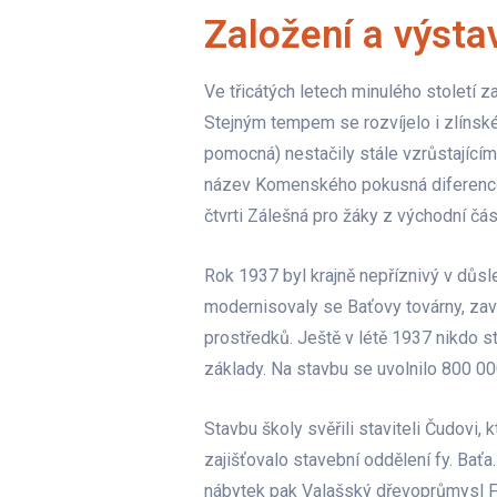
Založení a výsta
Ve třicátých letech minulého století 
Stejným tempem se rozvíjelo i zlíns
pomocná) nestačily stále vzrůstajícím
název Komenského pokusná diferencov
čtvrti Zálešná pro žáky z východní část
Rok 1937 byl krajně nepříznivý v důs
modernisovaly se Baťovy továrny, zav
prostředků. Ještě v létě 1937 nikdo st
základy. Na stavbu se uvolnilo 800 0
Stavbu školy svěřili staviteli Čudovi,
zajišťovalo stavební oddělení fy. Baťa.
nábytek pak Valašský dřevoprůmysl Fry