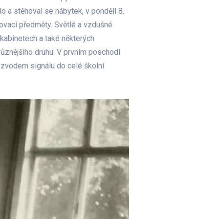
o a stěhoval se nábytek, v pondělí 8.
čovací předměty. Světlé a vzdušné
abinetech a také některých
různějšího druhu. V prvním poschodí
rozvodem signálu do celé školní