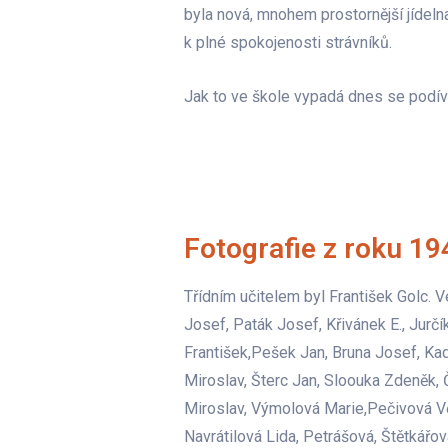
byla nová, mnohem prostornější jídelna 
k plné spokojenosti strávníků.
Jak to ve škole vypadá dnes se podí
Fotografie z roku 19
Třídním učitelem byl František Golc. V
Josef, Paták Josef, Křivánek E., Jurčík
František,Pešek Jan, Bruna Josef, Ka
Miroslav, Šterc Jan, Sloouka Zdeněk, 
Miroslav, Výmolová Marie,Pečivová V
Navrátilová Lida, Petrášová, Štětkářo