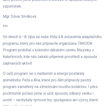
vzpomínek.
Mgr. Silvie Smilková
***
Ve dnech 6.–8. října se naše třída 4.A zúčastnila adaptačního
programu, který pro nás připravila organizace TAKODA.
Program probíhal v krásném dětském centru Březinky v
Kateřinicích, kde nás čekalo příjemné prostředí a spousta
zajímavých aktivit.
O celý program se s nadšením a energií postaraly
animátorky Peťa a Áňa, které pro děti připravily pestrý
program zaměřený na stmelování nového kolektivu. I přes
pochmurné počasí jsme si užili spoustu zábavy venku i
uvnitř – nechyběly týmové hry, spolupráce ani výzvy, které