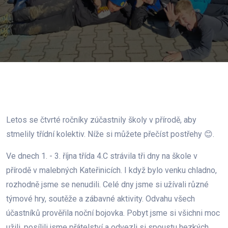
Letos se čtvrté ročníky zúčastnily školy v přírodě, aby
stmelily třídní kolektiv. Níže si můžete přečíst postřehy 😊.
Ve dnech 1. - 3. října třída 4.C strávila tři dny na škole v
přírodě v malebných Kateřinicích. I když bylo venku chladno,
rozhodně jsme se nenudili. Celé dny jsme si užívali různé
týmové hry, soutěže a zábavné aktivity. Odvahu všech
účastníků prověřila noční bojovka. Pobyt jsme si všichni moc
užili, posílili jsme přátelství a odvezli si spoustu hezkých