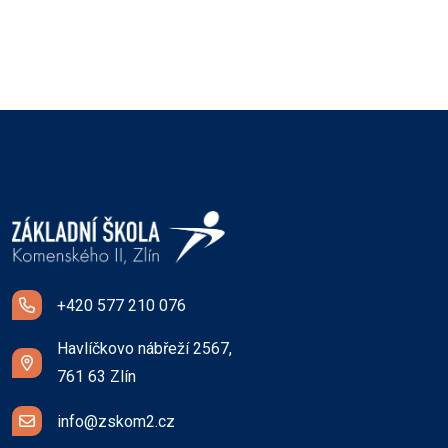
+420 577 210 076
Havlíčkovo nábřeží 2567,
761 63 Zlín
info@zskom2.cz