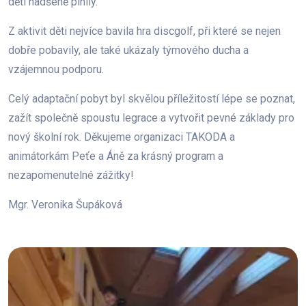
děti nadšeně plnily.
Z aktivit děti nejvíce bavila hra discgolf, při které se nejen
dobře pobavily, ale také ukázaly týmového ducha a
vzájemnou podporu.
Celý adaptační pobyt byl skvělou příležitostí lépe se poznat,
zažít společně spoustu legrace a vytvořit pevné základy pro
nový školní rok. Děkujeme organizaci TAKODA a
animátorkám Peťe a Áně za krásný program a
nezapomenutelné zážitky!
Mgr. Veronika Šupáková