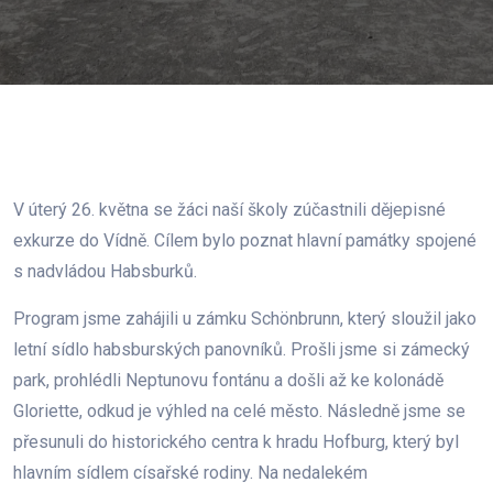
V úterý 26. května se žáci naší školy zúčastnili dějepisné
exkurze do Vídně. Cílem bylo poznat hlavní památky spojené
s nadvládou Habsburků.
Program jsme zahájili u zámku Schönbrunn, který sloužil jako
letní sídlo habsburských panovníků. Prošli jsme si zámecký
park, prohlédli Neptunovu fontánu a došli až ke kolonádě
Gloriette, odkud je výhled na celé město. Následně jsme se
přesunuli do historického centra k hradu Hofburg, který byl
hlavním sídlem císařské rodiny. Na nedalekém