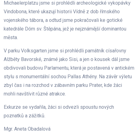
Michaelerplatzu jsme si prohlédli archeologické vykopávky
Vindobona, které ukazují historii Vídně z dob římského
vojenského tábora, a odtud jsme pokračovali ke gotické
katedrále Dóm sv. Štěpána, jež je nejznámější dominantou
města.
V parku Volksgarten jsme si prohlédli památník císařovny
Alžběty Bavorské, známé jako Sisi, a jen o kousek dál jsme
obdivovali budovu Parlamentu, která je postavená v antickém
stylu s monumentální sochou Pallas Athény. Na závěr výletu
zbyl čas i na rozchod v zábavním parku Prater, kde žáci
mohli navštívit různé atrakce.
Exkurze se vydařila, žáci si odvezli spoustu nových
poznatků a zážitků.
Mgr. Aneta Obadalová