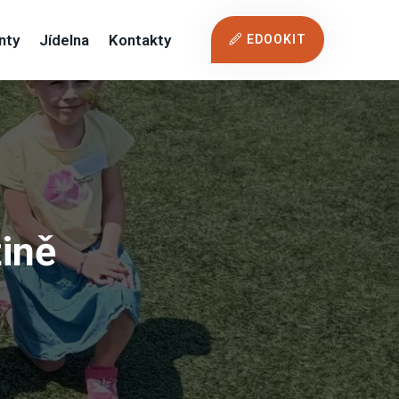
nty
Jídelna
Kontakty
EDOOKIT
žině