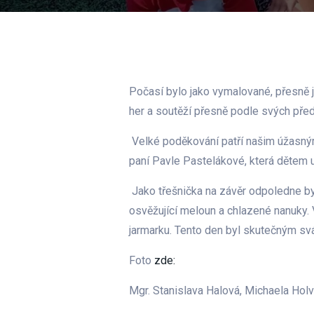
Počasí bylo jako vymalované, přesně j
her a soutěží přesně podle svých před
Velké poděkování patří našim úžasným ž
paní Pavle Pastelákové, která dětem ud
Jako třešnička na závěr odpoledne byl
osvěžující meloun a chlazené nanuky.
jarmarku. Tento den byl skutečným svá
Foto
zde:
Mgr. Stanislava Halová, Michaela Hol