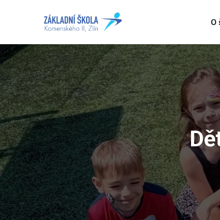
O 
Dět