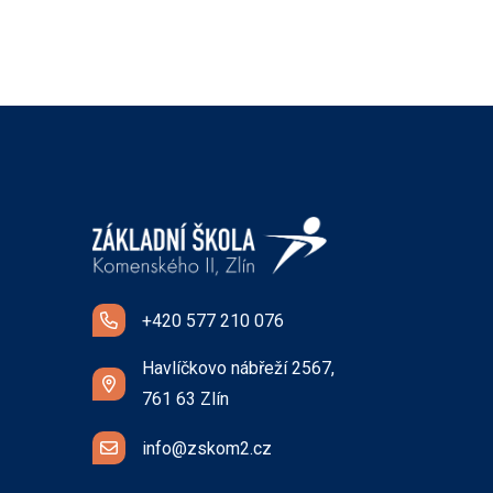
+420 577 210 076
Havlíčkovo nábřeží 2567,
761 63 Zlín
info@zskom2.cz