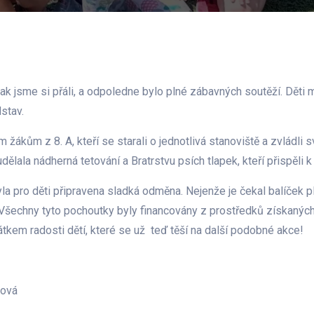
ak jsme si přáli, a odpoledne bylo plné zábavných soutěží. Děti
stav.
ákům z 8. A, kteří se starali o jednotlivá stanoviště a zvládli sv
ělala nádherná tetování a Bratrstvu psích tlapek, kteří přispěli 
a pro děti připravena sladká odměna. Nejenže je čekal balíček pl
 Všechny tyto pochoutky byly financovány z prostředků získaných
tkem radosti dětí, které se už teď těší na další podobné akce!
vová