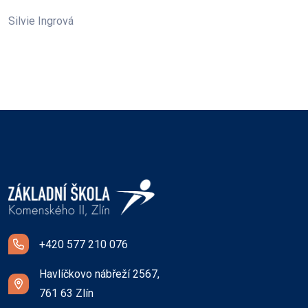
Silvie Ingrová
+420 577 210 076
Havlíčkovo nábřeží 2567,
761 63 Zlín