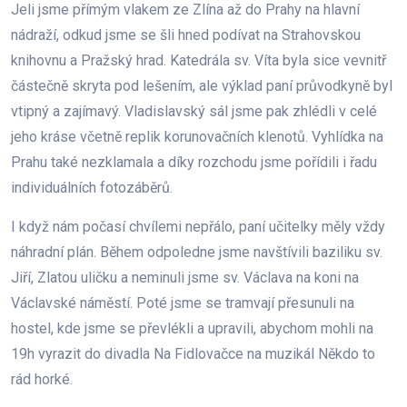
Jeli jsme přímým vlakem ze Zlína až do Prahy na hlavní
nádraží, odkud jsme se šli hned podívat na Strahovskou
knihovnu a Pražský hrad. Katedrála sv. Víta byla sice vevnitř
částečně skryta pod lešením, ale výklad paní průvodkyně byl
vtipný a zajímavý. Vladislavský sál jsme pak zhlédli v celé
jeho kráse včetně replik korunovačních klenotů. Vyhlídka na
Prahu také nezklamala a díky rozchodu jsme pořídili i řadu
individuálních fotozáběrů.
I když nám počasí chvílemi nepřálo, paní učitelky měly vždy
náhradní plán. Během odpoledne jsme navštívili baziliku sv.
Jiří, Zlatou uličku a neminuli jsme sv. Václava na koni na
Václavské náměstí. Poté jsme se tramvají přesunuli na
hostel, kde jsme se převlékli a upravili, abychom mohli na
19h vyrazit do divadla Na Fidlovačce na muzikál Někdo to
rád horké.