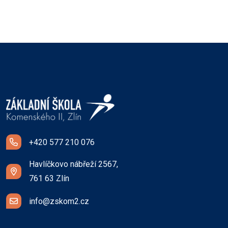
+420 577 210 076
Havlíčkovo nábřeží 2567,
761 63 Zlín
info@zskom2.cz