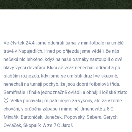
Ve čtvrtek 24.4. jsme odehráli turnaj v minifotbale na umělé
trávě v Napajedlích. Hned po příjezdu jsme věděli, že nás
nečeká nic lehkého, když na naše osmáky nastoupili o dvě
hlavy vyšší deváťáci. Kluci se však nenechali odradit a po
slabším rozjezdu, kdy jsme se umístili druzí ve skupině,
nenechali na turnaji pochyb, že jsou dobrá fotbalová třída.
Semifinále i finále jednoznačně ovládli a obhájili loňské zlato
🥇. Velká pochvala jim patří nejen za výkony, ale za vzorné
chování, v průběhu zápasu i mimo ně. Jmenovitě z 8.C:
Minařík, Bartoníček, Janeček, Popovský, Sebera, Gerych,
Ovčáček, Skopalík. A ze 7.C Jaroš.