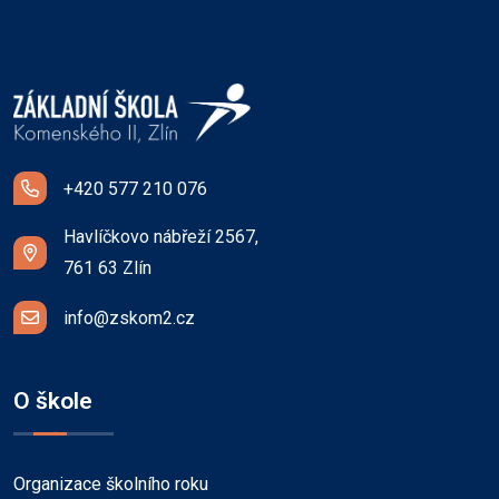
+420 577 210 076
Havlíčkovo nábřeží 2567,
761 63 Zlín
info@zskom2.cz
O škole
Organizace školního roku