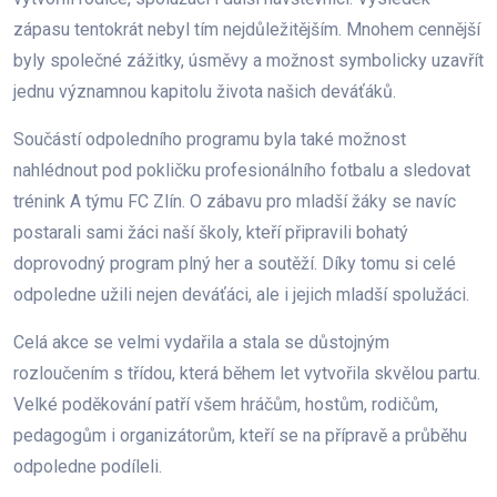
zápasu tentokrát nebyl tím nejdůležitějším. Mnohem cennější
byly společné zážitky, úsměvy a možnost symbolicky uzavřít
jednu významnou kapitolu života našich deváťáků.
Součástí odpoledního programu byla také možnost
nahlédnout pod pokličku profesionálního fotbalu a sledovat
trénink A týmu FC Zlín. O zábavu pro mladší žáky se navíc
postarali sami žáci naší školy, kteří připravili bohatý
doprovodný program plný her a soutěží. Díky tomu si celé
odpoledne užili nejen deváťáci, ale i jejich mladší spolužáci.
Celá akce se velmi vydařila a stala se důstojným
rozloučením s třídou, která během let vytvořila skvělou partu.
Velké poděkování patří všem hráčům, hostům, rodičům,
pedagogům i organizátorům, kteří se na přípravě a průběhu
odpoledne podíleli.