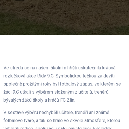
Ve středu se na našem školním hřišti uskutečnila krásná
rozlučková akce třídy 9.C. Symbolickou tečkou za devíti
společně prožitými roky byl fotbalový zápas, ve kterém se
žáci 9.C utkali s výběrem složeným z učitelů, trenérů,
bývalých žáků školy a hráčů FC Zlín.
V sestavě výběru nechyběli učitelé, trenéři ani známé
fotbalové tváře, a tak se hrálo ve skvělé atmosféře, kterou
vytvořili rodiče, spolužáci i další návštěvníci. Výsledek