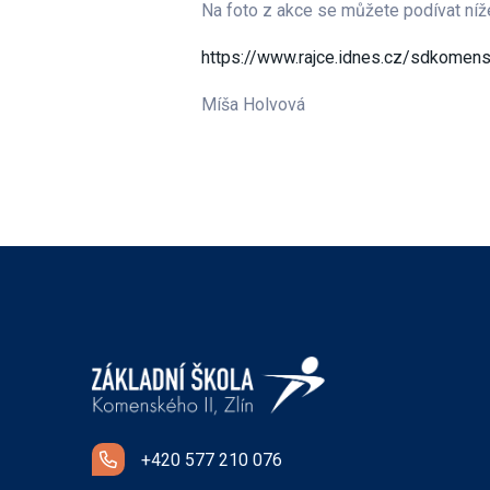
Na foto z akce se můžete podívat níž
https://www.rajce.idnes.cz/sdkomen
Míša Holvová
+420 577 210 076