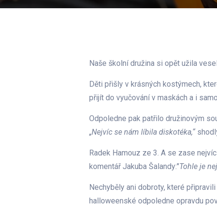
Naše školní družina si opět užila ves
Děti přišly v krásných kostýmech, kte
přijít do vyučování v maskách a i sam
Odpoledne pak patřilo družinovým sou
„
Nejvíc se nám líbila diskotéka,“
shodl
Radek Hamouz ze 3. A se zase nejvíc tě
komentář Jakuba Šalandy:"
Tohle je ne
Nechyběly ani dobroty, které připravili
halloweenské odpoledne opravdu pov