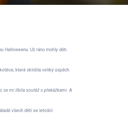
chu Halloweenu. Už ráno mohly děti
téce, která sklidila veliký úspěch.
c se mi líbila soutěž s překážkami.
A
náladě všech dětí se letošní