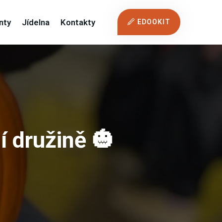
nty
Jídelna
Kontakty
EDOOKIT
 družině 🎃