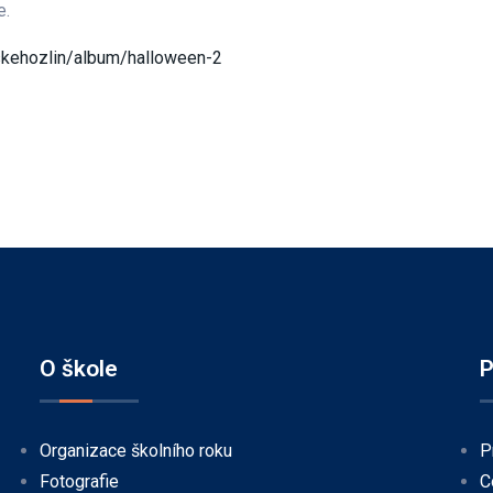
e.
skehozlin/album/halloween-2
O škole
P
Organizace školního roku
P
Fotografie
C