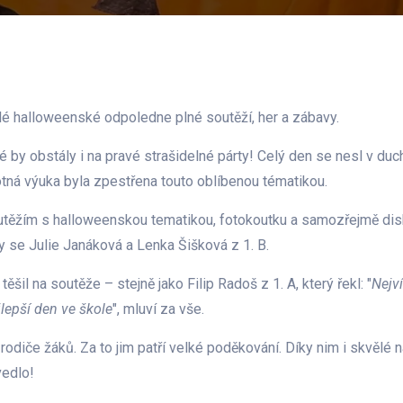
elé halloweenské odpoledne plné soutěží, her a zábavy.
ré by obstály i na pravé strašidelné párty! Celý den se nesl v du
otná výuka byla zpestřena touto oblíbenou tématikou.
těžím s halloweenskou tematikou, fotokoutku a samozřejmě disko
y se Julie Janáková a Lenka Šišková z 1. B.
šil na soutěže – stejně jako Filip Radoš z 1. A, který řekl: "
Nejví
jlepší den ve škole
", mluví za vše.
 rodiče žáků. Za to jim patří velké poděkování. Díky nim i skvělé 
edlo!