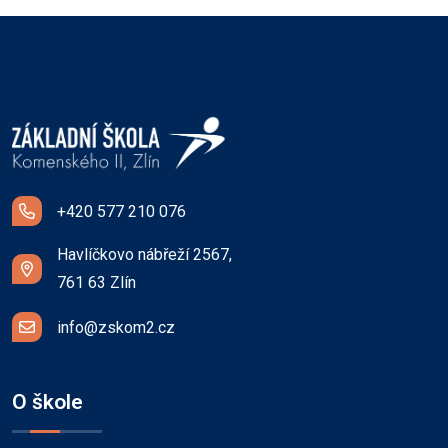
+420 577 210 076
Havlíčkovo nábřeží 2567,
761 63 Zlín
info@zskom2.cz
O škole