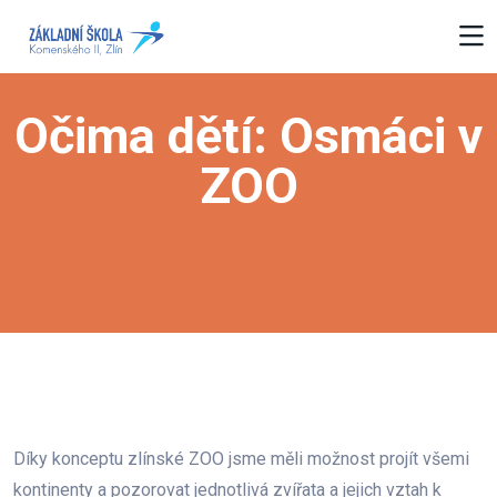
Očima dětí: Osmáci v
ZOO
Díky konceptu zlínské ZOO jsme měli možnost projít všemi
kontinenty a pozorovat jednotlivá zvířata a jejich vztah k