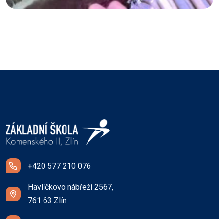
+420 577 210 076
Havlíčkovo nábřeží 2567,
761 63 Zlín