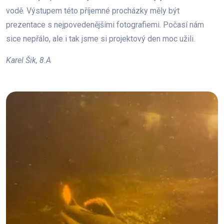
vodě. Výstupem této příjemné procházky měly být
prezentace s nejpovedenějšími fotografiemi. Počasí nám
sice nepřálo, ale i tak jsme si projektový den moc užili.
Karel Šik, 8.A