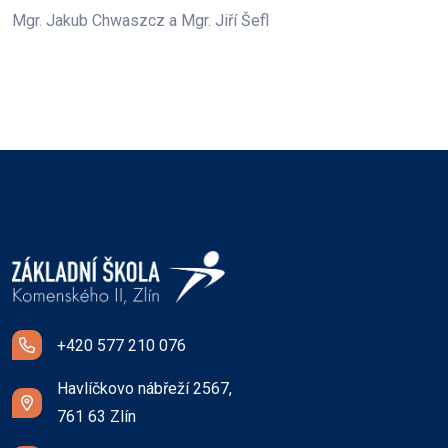
Mgr. Jakub Chwaszcz a Mgr. Jiří Šefl
+420 577 210 076
Havlíčkovo nábřeží 2567,
761 63 Zlín