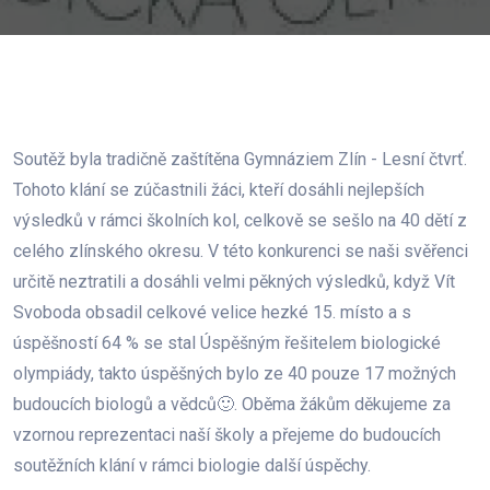
Soutěž byla tradičně zaštítěna Gymnáziem Zlín - Lesní čtvrť.
Tohoto klání se zúčastnili žáci, kteří dosáhli nejlepších
výsledků v rámci školních kol, celkově se sešlo na 40 dětí z
celého zlínského okresu. V této konkurenci se naši svěřenci
určitě neztratili a dosáhli velmi pěkných výsledků, když Vít
Svoboda obsadil celkové velice hezké 15. místo a s
úspěšností 64 % se stal Úspěšným řešitelem biologické
olympiády, takto úspěšných bylo ze 40 pouze 17 možných
budoucích biologů a vědců🙂. Oběma žákům děkujeme za
vzornou reprezentaci naší školy a přejeme do budoucích
soutěžních klání v rámci biologie další úspěchy.