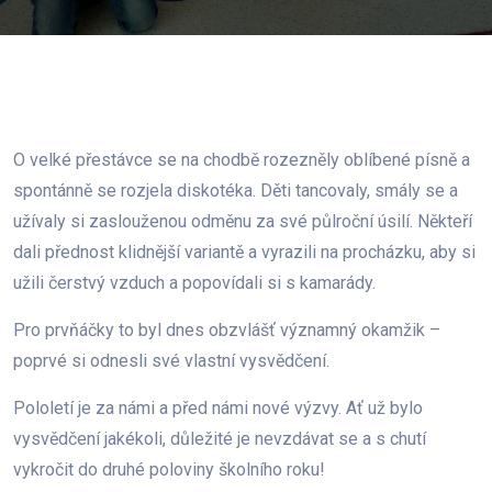
O velké přestávce se na chodbě rozezněly oblíbené písně a
spontánně se rozjela diskotéka. Děti tancovaly, smály se a
užívaly si zaslouženou odměnu za své půlroční úsilí. Někteří
dali přednost klidnější variantě a vyrazili na procházku, aby si
užili čerstvý vzduch a popovídali si s kamarády.
Pro prvňáčky to byl dnes obzvlášť významný okamžik –
poprvé si odnesli své vlastní vysvědčení.
Pololetí je za námi a před námi nové výzvy. Ať už bylo
vysvědčení jakékoli, důležité je nevzdávat se a s chutí
vykročit do druhé poloviny školního roku!