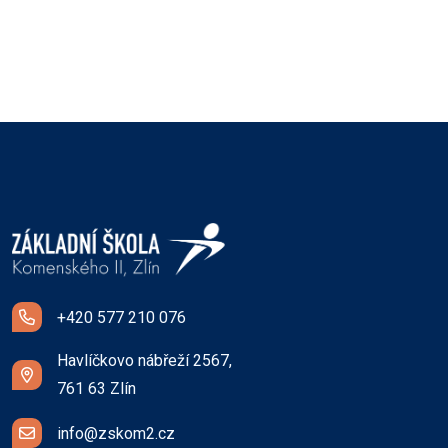
+420 577 210 076
Havlíčkovo nábřeží 2567,
761 63 Zlín
info@zskom2.cz