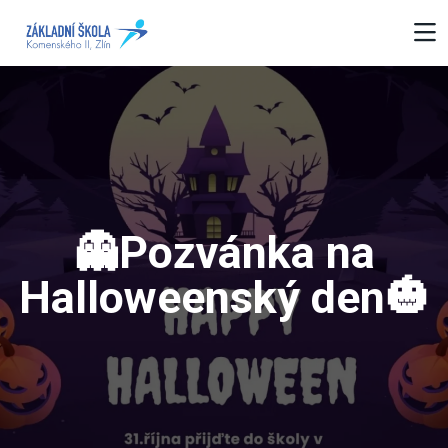
👻Pozvánka na
Halloweenský den🎃