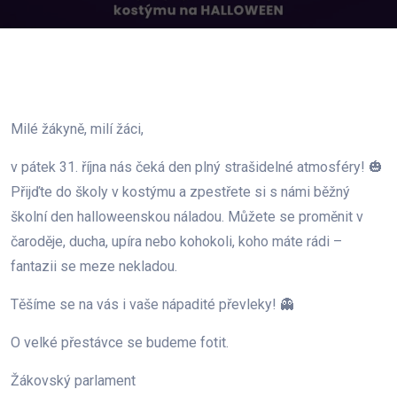
Milé žákyně, milí žáci,
v pátek 31. října nás čeká den plný strašidelné atmosféry! 🎃
Přijďte do školy v kostýmu a zpestřete si s námi běžný
školní den halloweenskou náladou. Můžete se proměnit v
čaroděje, ducha, upíra nebo kohokoli, koho máte rádi –
fantazii se meze nekladou.
Těšíme se na vás i vaše nápadité převleky! 👻
O velké přestávce se budeme fotit.
Žákovský parlament