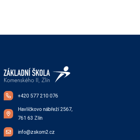
+420 577 210 076
Havlíčkovo nábřeží 2567,
761 63 Zlín
info@zskom2.cz