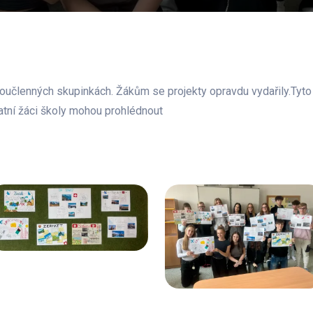
učlenných skupinkách. Žákům se projekty opravdu vydařily.Tyto p
atní žáci školy mohou prohlédnout