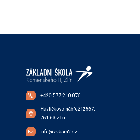
+420 577 210 076
Havlíčkovo nábřeží 2567,
761 63 Zlín
info@zskom2.cz