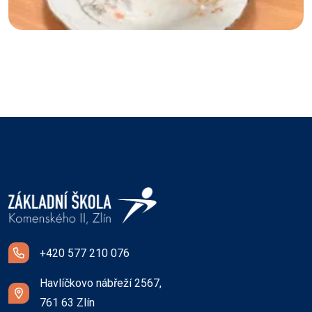
+420 577 210 076
Havlíčkovo nábřeží 2567,
761 63 Zlín