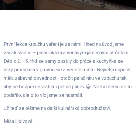
První lekce kroužku vaření je za námi. Hned na úvod jsme
začali sladce – palačinkami a voňavým jablečným štrůdlem.
Děti z 2. - 5. tříd se samy pustily do práce a kuchyňka se
brzy proměnila v provoněné a veselé místo. Největší úspěch
měla zábavná dovednost - otočit palačinku ve vzduchu tak,
aby se bezpečně vrátila zpět na pánev 😀. Ne každému se to
podařilo, ale o to víc jsme se nasmáli.
Už teď se těšíme na další kulinářská dobrodružství.
Míša Holvová