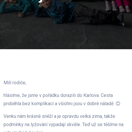
Milí rodiče,
hlásíme, že jsme v pořádku dorazili do Karlova. Cesta
proběhla bez komplikací a všichni jsou v dobré náladě. 😊
Venku nám krásně sněží a je opravdu velká zima, takže
podmínky na lyžování vypadají skvěle. Teď už se těšíme na