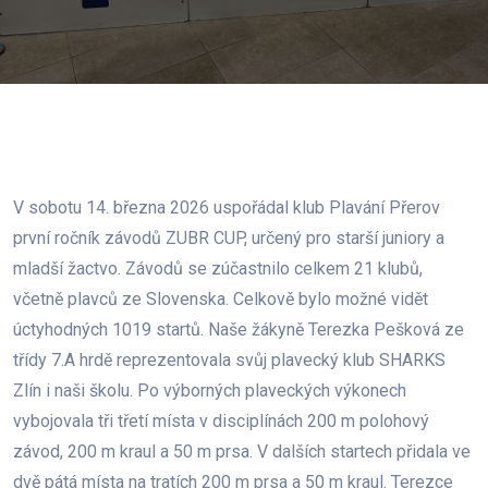
V sobotu 14. března 2026 uspořádal klub Plavání Přerov
první ročník závodů ZUBR CUP, určený pro starší juniory a
mladší žactvo. Závodů se zúčastnilo celkem 21 klubů,
včetně plavců ze Slovenska. Celkově bylo možné vidět
úctyhodných 1019 startů. Naše žákyně Terezka Pešková ze
třídy 7.A hrdě reprezentovala svůj plavecký klub SHARKS
Zlín i naši školu. Po výborných plaveckých výkonech
vybojovala tři třetí místa v disciplínách 200 m polohový
závod, 200 m kraul a 50 m prsa. V dalších startech přidala ve
dvě pátá místa na tratích 200 m prsa a 50 m kraul. Terezce