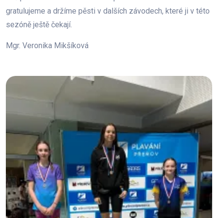
gratulujeme a držíme pěsti v dalších závodech, které ji v této
sezóně ještě čekají.
Mgr. Veronika Mikšíková