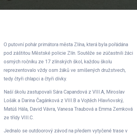
O putovní pohár primátora města Zlína, která byla pořádána
pod záštitou Městské policie Zlín. Soutěže se zúčastnili žáci
osmých ročníku ze 17 zlínských škol, každou školu
reprezentovalo vždy osm žáků ve smíšených družstvech,
tedy čtyři chlapci a čtyři dívky.
Naší školu zastupovali Sára Capandová z VIII.A, Miroslav
Lošák a Darina Čagánková z VIII.B a Vojtěch Hlavňovský,
Matúš Hála, David Vávra, Vanesa Traubová a Emma Zemková
ze třídy VIII.C.
Jednalo se outdoorový závod na předem vytyčené trase v