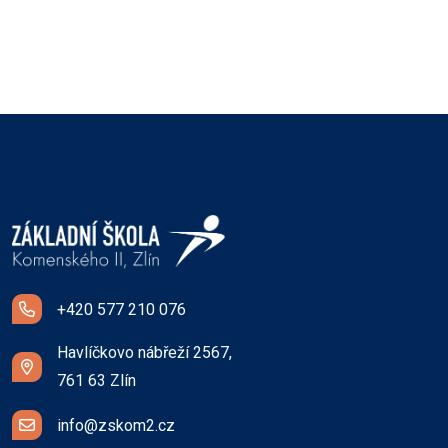
+420 577 210 076
Havlíčkovo nábřeží 2567,
761 63 Zlín
info@zskom2.cz