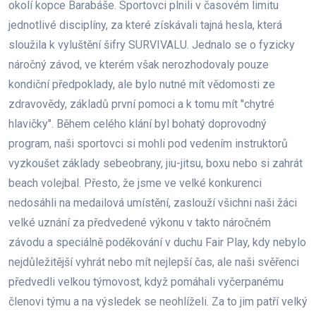
okolí kopce Barabáše. Sportovci plnili v časovém limitu
jednotlivé disciplíny, za které získávali tajná hesla, která
sloužila k vyluštění šifry SURVIVALU. Jednalo se o fyzicky
náročný závod, ve kterém však nerozhodovaly pouze
kondiční předpoklady, ale bylo nutné mít vědomosti ze
zdravovědy, základů první pomoci a k tomu mít "chytré
hlavičky". Během celého klání byl bohatý doprovodný
program, naši sportovci si mohli pod vedením instruktorů
vyzkoušet základy sebeobrany, jiu-jitsu, boxu nebo si zahrát
beach volejbal. Přesto, že jsme ve velké konkurenci
nedosáhli na medailová umístění, zaslouží všichni naši žáci
velké uznání za předvedené výkonu v takto náročném
závodu a speciálně poděkování v duchu Fair Play, kdy nebylo
nejdůležitější vyhrát nebo mít nejlepší čas, ale naši svěřenci
předvedli velkou týmovost, když pomáhali vyčerpanému
členovi týmu a na výsledek se neohlíželi. Za to jim patří velký