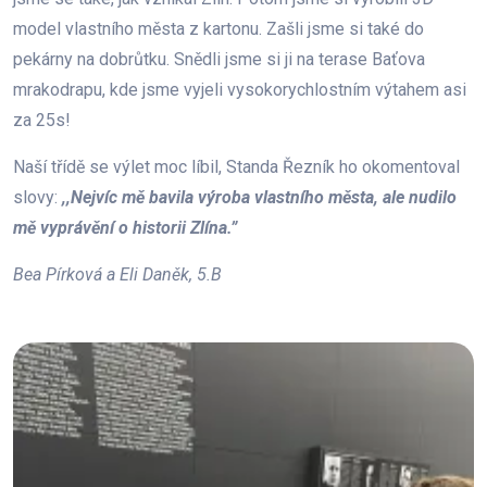
model vlastního města z kartonu. Zašli jsme si také do
pekárny na dobrůtku. Snědli jsme si ji na terase Baťova
mrakodrapu, kde jsme vyjeli vysokorychlostním výtahem asi
za 25s!
Naší třídě se výlet moc líbil, Standa Řezník ho okomentoval
slovy:
,,Nejvíc mě bavila výroba vlastního města, ale nudilo
mě vyprávění o historii Zlína.”
Bea Pírková a Eli Daněk, 5.B