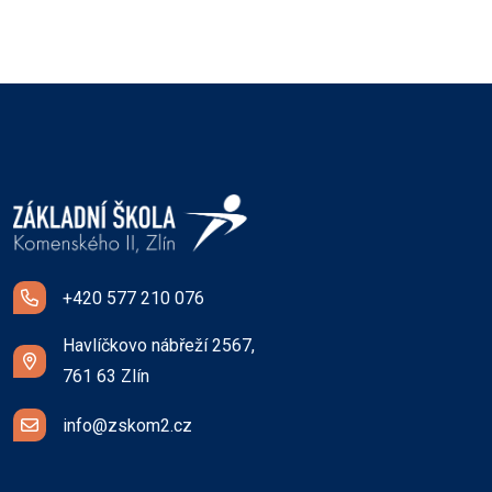
+420 577 210 076
Havlíčkovo nábřeží 2567,
761 63 Zlín
info@zskom2.cz