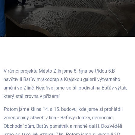
V rámci projektu Město Zlín jsme 8. října se třídou 5.B
navštívili Baťův mrakodrap a Krajskou galerii výtvarného
umění ve Zlíně. Nejdříve jsme se šli podívat na Baťův výtah,
který stál zrovna v přízemí.
Potom jsme šli na 14. a 15. budovu, kde jsme si prohlédli
zmenšeniny staveb Zlína - Baťovy domky, nemocnici,
Obchodní dům, Baťův památník a mnohé další. Dozvěděli
jsme se také, jak vznikal Zlín. Potom jsme si vyrobili 3D