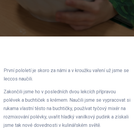
První pololetí je skoro za námi a v kroužku vaření už jsme se
leccos naučili.
Zakončili jsme ho v posledních dvou lekcích přípravou
polévek a buchtiček s krémem. Naučili jsme se vypracovat si
rukama vlastní těsto na buchtičky, používat tyčový mixér na
rozmixování polévky, uvařit hladký vanilkový pudink a získali
jsme tak nové dovednosti v kulinářském světě.