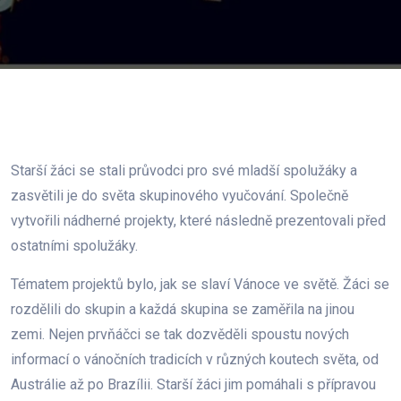
Starší žáci se stali průvodci pro své mladší spolužáky a
zasvětili je do světa skupinového vyučování. Společně
vytvořili nádherné projekty, které následně prezentovali před
ostatními spolužáky.
Tématem projektů bylo, jak se slaví Vánoce ve světě. Žáci se
rozdělili do skupin a každá skupina se zaměřila na jinou
zemi. Nejen prvňáčci se tak dozvěděli spoustu nových
informací o vánočních tradicích v různých koutech světa, od
Austrálie až po Brazílii. Starší žáci jim pomáhali s přípravou