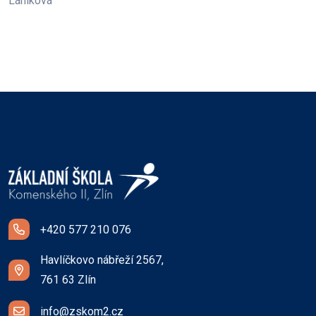
Láníková
+420 577 210 076
Havlíčkovo nábřeží 2567,
761 63 Zlín
info@zskom2.cz