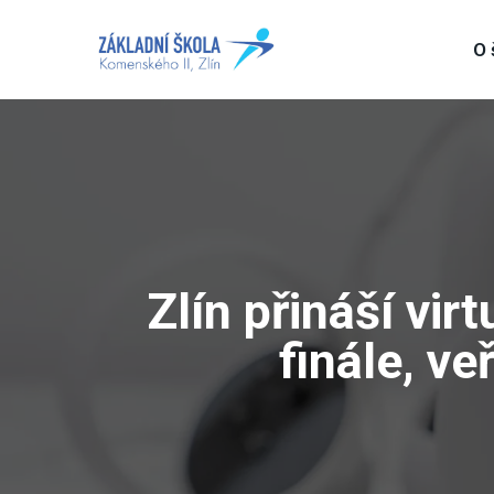
O 
Zlín přináší vir
finále, v