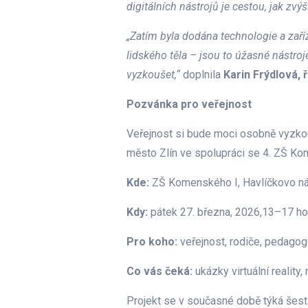
digitálních nástrojů je cestou, jak zvý
„Zatím byla dodána technologie a zaří
lidského těla – jsou to úžasné nástro
vyzkoušet,“
doplnila
Karin Frýdlová,
Pozvánka pro veřejnost
Veřejnost si bude moci osobně vyzkouše
město Zlín ve spolupráci se 4. ZŠ Kome
Kde:
ZŠ Komenského I, Havlíčkovo náb
Kdy:
pátek 27. března, 2026,13–17 ho
Pro koho:
veřejnost, rodiče, pedagogov
Co vás čeká:
ukázky virtuální reality
Projekt se v současné době týká šest