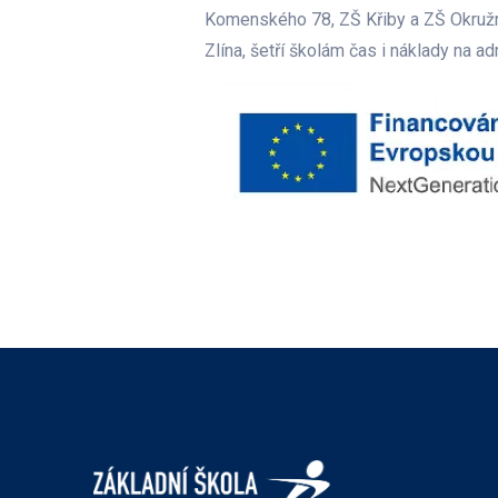
Komenského 78, ZŠ Křiby a ZŠ Okružní.
Zlína, šetří školám čas i náklady na ad