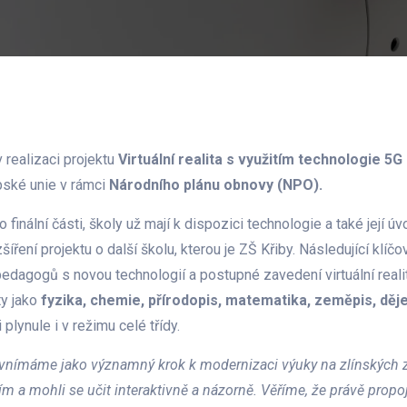
v realizaci projektu
Virtuální realita s využitím technologie 5G
pské unie v rámci
Národního plánu obnovy (NPO).
 finální části, školy už mají k dispozici technologie a také její 
ření projektu o další školu, kterou je ZŠ Křiby. Následující klíčo
pedagogů s novou technologií a postupné zavedení virtuální reali
y jako
fyzika, chemie, přírodopis, matematika, zeměpis, dějep
lynule i v režimu celé třídy.
 5G vnímáme jako významný krok k modernizaci výuky na zlínských
ím a mohli se učit interaktivně a názorně. Věříme, že právě prop