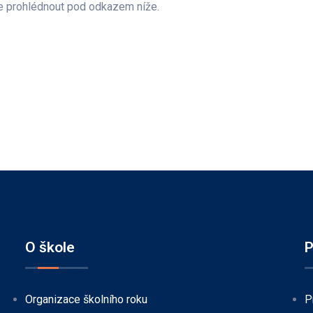
ete prohlédnout pod odkazem níže.
O škole
P
Organizace školního roku
P