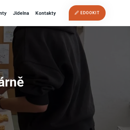
nty
Jídelna
Kontakty
EDOOKIT
árně