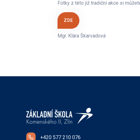
Fotky z této již tradiční akce si můž
ZDE
Mgr. Klára Škarvadová
+420 577 210 076