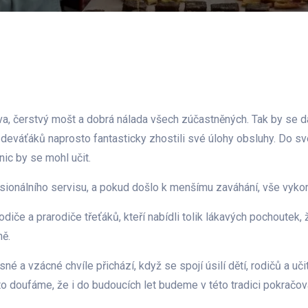
, čerstvý mošt a dobrá nálada všech zúčastněných. Tak by se da
deváťáků naprosto fantasticky zhostili své úlohy obsluhy. Do své
nic by se mohl učit.
sionálního servisu, a pokud došlo k menšímu zaváhání, vše vyk
odiče a prarodiče třeťáků, kteří nabídli tolik lákavých pochoute
ně.
sné a vzácné chvíle přichází, když se spojí úsilí dětí, rodičů a uč
oto doufáme, že i do budoucích let budeme v této tradici pokračov