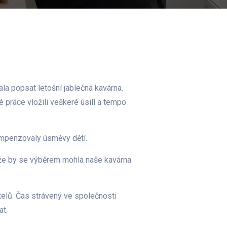
la popsat letošní jablečná kavárna.
 práce vložili veškeré úsilí a tempo
ompenzovaly úsměvy dětí.
k, že by se výběrem mohla naše kavárna
itelů. Čas strávený ve společnosti
at.