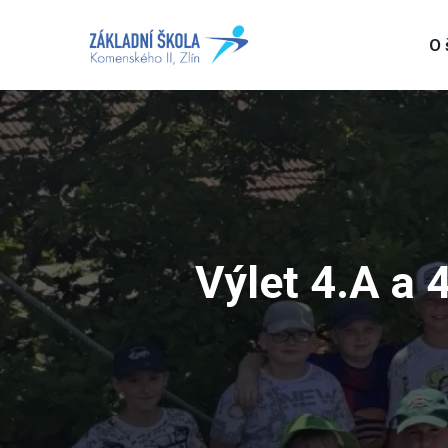
O 
Výlet 4.A a