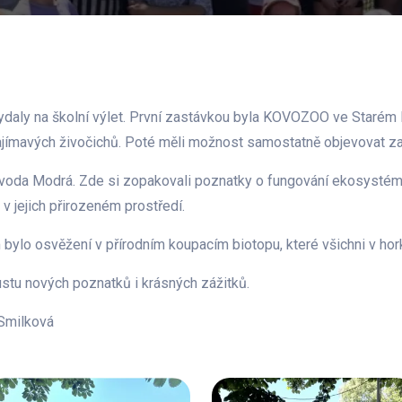
 vydaly na školní výlet. První zastávkou byla KOVOZOO ve Starém M
ajímavých živočichů. Poté měli možnost samostatně objevovat za
 voda Modrá. Zde si zopakovali poznatky o fungování ekosystém
 v jejich přirozeném prostředí.
ylo osvěžení v přírodním koupacím biotopu, které všichni v hor
oustu nových poznatků i krásných zážitků.
 Smilková