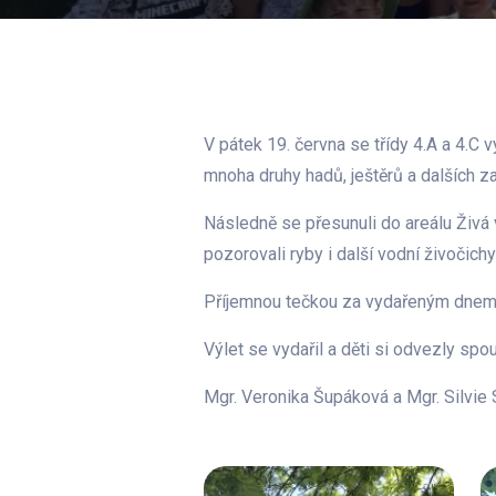
V pátek 19. června se třídy 4.A a 4.C
mnoha druhy hadů, ještěrů a dalších z
Následně se přesunuli do areálu Živá
pozorovali ryby i další vodní živočichy
Příjemnou tečkou za vydařeným dnem b
Výlet se vydařil a děti si odvezly sp
Mgr. Veronika Šupáková a Mgr. Silvie