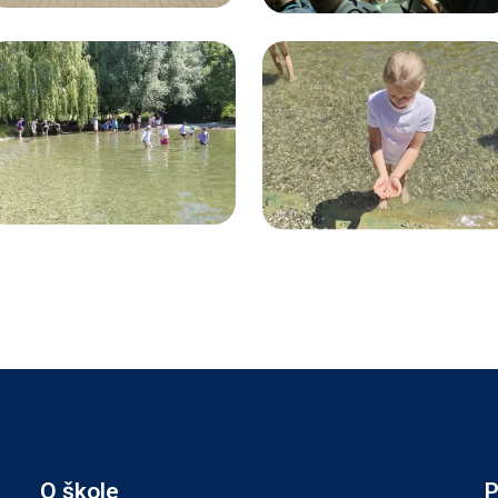
O škole
P