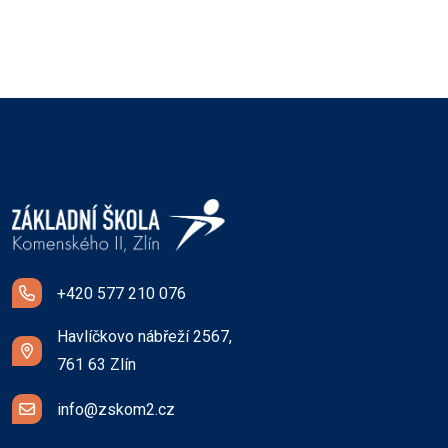
+420 577 210 076
Havlíčkovo nábřeží 2567,
761 63 Zlín
info@zskom2.cz