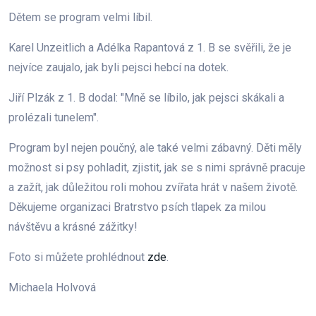
Dětem se program velmi líbil.
Karel Unzeitlich a Adélka Rapantová z 1. B se svěřili, že je
nejvíce zaujalo, jak byli pejsci hebcí na dotek.
Jiří Plzák z 1. B dodal: "Mně se líbilo, jak pejsci skákali a
prolézali tunelem".
Program byl nejen poučný, ale také velmi zábavný. Děti měly
možnost si psy pohladit, zjistit, jak se s nimi správně pracuje
a zažít, jak důležitou roli mohou zvířata hrát v našem životě.
Děkujeme organizaci Bratrstvo psích tlapek za milou
návštěvu a krásné zážitky!
Foto si můžete prohlédnout
zde
.
Michaela Holvová