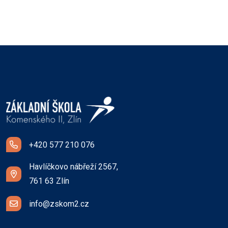
+420 577 210 076
Havlíčkovo nábřeží 2567,
761 63 Zlín
info@zskom2.cz