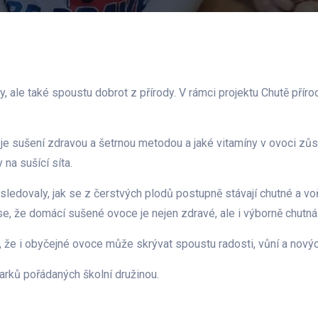
 ale také spoustu dobrot z přírody. V rámci projektu Chutě přírody
je sušení zdravou a šetrnou metodou a jaké vitamíny v ovoci zůstá
 na sušící síta.
sledovaly, jak se z čerstvých plodů postupně stávají chutné a vo
e, že domácí sušené ovoce je nejen zdravé, ale i výborně chutná
 že i obyčejné ovoce může skrývat spoustu radosti, vůní a nový
rků pořádaných školní družinou.