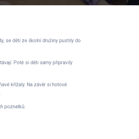
, se děti ze školní družiny pustily do
vají. Poté si děti samy připravily
ňavé křížaly. Na závěr si hotové
.
ch poznatků.