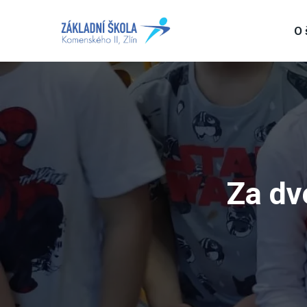
O 
Za dv