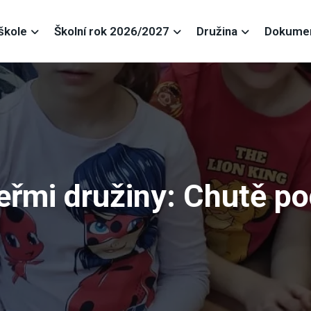
škole
Školní rok 2026/2027
Družina
Dokume
eřmi družiny: Chutě p