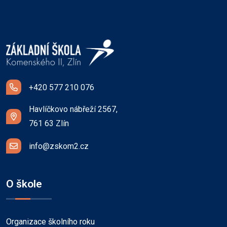
+420 577 210 076
Havlíčkovo nábřeží 2567,
761 63 Zlín
info@zskom2.cz
O škole
Organizace školního roku