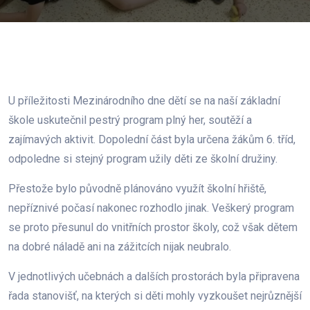
U příležitosti Mezinárodního dne dětí se na naší základní
škole uskutečnil pestrý program plný her, soutěží a
zajímavých aktivit. Dopolední část byla určena žákům 6. tříd,
odpoledne si stejný program užily děti ze školní družiny.
Přestože bylo původně plánováno využít školní hřiště,
nepříznivé počasí nakonec rozhodlo jinak. Veškerý program
se proto přesunul do vnitřních prostor školy, což však dětem
na dobré náladě ani na zážitcích nijak neubralo.
V jednotlivých učebnách a dalších prostorách byla připravena
řada stanovišť, na kterých si děti mohly vyzkoušet nejrůznější