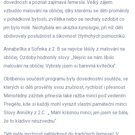
dovednosti a poznat zajímavá řemesla. Velký zájem
vzbudilo malování na obličej, díky kterému se děti proměnily
v pohádkové bytosti, zvířátka nebo se nechaly ozdobit co
jim bylo milé. Nechyběla ani ukázka kynologie, při níž děti
obdivovaly poslušnost a šikovnost čtyřnohých pomocníků.
Annabellka a Sofinka z 2. B se nejvíce těšily z malování na
obličej. Ozdoby hodnotily slovy: „Nejvíc se nám líbilo
malování na obličej. Vybraly jsem si barevná kvítečka“.
Oblíbenou součástí programu byly dovednostní soutěže, ve
kterých si děti prověřily svou zručnost, rychlost i přesnost.
Mimořádný zážitek přinesla také ražba mincí pod vedením
Pregéře, kde si každý mohl vyrazit vlastní památeční minci.
Slovy Anničky z 2.C : „ Mám krásnou minci, jen jsem se bála,
že to kladivo neuzvednu“.
Děti měly možnost nahlédnout do tradičních řemesel. V