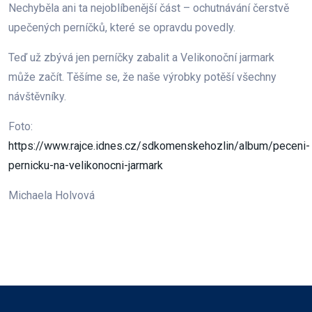
Nechyběla ani ta nejoblíbenější část – ochutnávání čerstvě
upečených perníčků, které se opravdu povedly.
Teď už zbývá jen perníčky zabalit a Velikonoční jarmark
může začít. Těšíme se, že naše výrobky potěší všechny
návštěvníky.
Foto:
https://www.rajce.idnes.cz/sdkomenskehozlin/album/peceni-
pernicku-na-velikonocni-jarmark
Michaela Holvová