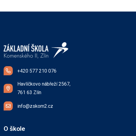
+420 577 210 076
Havlíčkovo nábřeží 2567,
761 63 Zlín
info@zskom2.cz
O škole