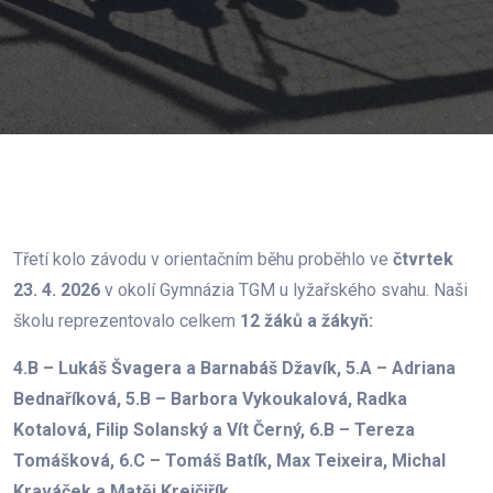
Třetí kolo závodu v orientačním běhu proběhlo ve
čtvrtek
23. 4. 2026
v okolí Gymnázia TGM u lyžařského svahu. Naši
školu reprezentovalo celkem
12 žáků a žákyň:
4.B – Lukáš Švagera a Barnabáš Džavík, 5.A – Adriana
Bednaříková, 5.B – Barbora Vykoukalová, Radka
Kotalová, Filip Solanský a Vít Černý, 6.B – Tereza
Tomášková, 6.C – Tomáš Batík, Max Teixeira, Michal
Kraváček a Matěj Krejčiřík
.