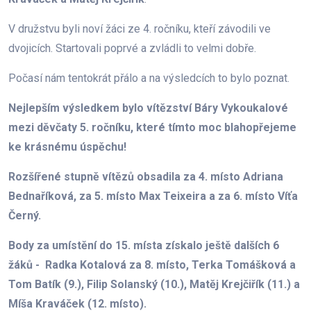
V družstvu byli noví žáci ze 4. ročníku, kteří závodili ve
dvojicích. Startovali poprvé a zvládli to velmi dobře.
Počasí nám tentokrát přálo a na výsledcích to bylo poznat.
Nejlepším výsledkem bylo
vítězství Báry Vykoukalové
mezi děvčaty 5. ročníku, které tímto moc blahopřejeme
ke krásnému úspěchu!
Rozšířené stupně vítězů obsadila za 4. místo Adriana
Bednaříková, za 5. místo Max Teixeira a za 6. místo Víťa
Černý.
Body za umístění do 15. místa získalo ještě dalších 6
žáků - Radka Kotalová za 8. místo, Terka Tomášková a
Tom Batík (9.), Filip Solanský (10.), Matěj Krejčiřík (11.) a
Míša Kraváček (12. místo).