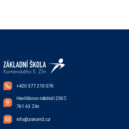
+420 577 210 076
Havlíčkovo nábřeží 2567,
761 63 Zlín
info@zskom2.cz