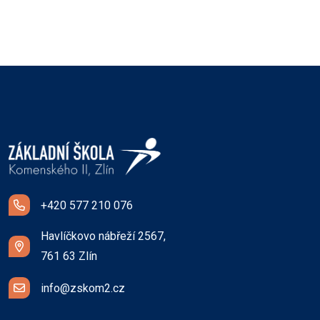
+420 577 210 076
Havlíčkovo nábřeží 2567,
761 63 Zlín
info@zskom2.cz